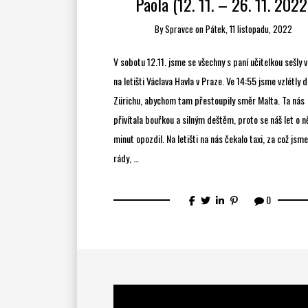
Paola (12. 11. – 26. 11. 2022
By
Spravce
on
Pátek, 11 listopadu, 2022
V sobotu 12.11. jsme se všechny s paní učitelkou sešly 
na letišti Václava Havla v Praze. Ve 14:55 jsme vzlétly d
Zürichu, abychom tam přestoupily směr Malta. Ta nás
přivítala bouřkou a silným deštěm, proto se náš let o n
minut opozdil. Na letišti na nás čekalo taxi, za což jsme
rády, …
0
Video
přehrávač