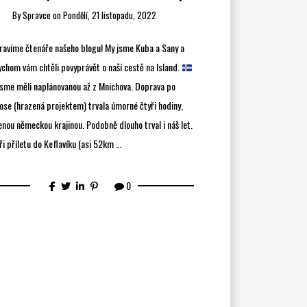
By
Spravce
on
Pondělí, 21 listopadu, 2022
ravíme čtenáře našeho blogu! My jsme Kuba a Sany a
chom vám chtěli povyprávět o naší cestě na Island.
sme měli naplánovanou až z Mnichova. Doprava po
 ose (hrazená projektem) trvala úmorné čtyři hodiny,
nou německou krajinou. Podobně dlouho trval i náš let.
i příletu do Keflavíku (asi 52km …
0