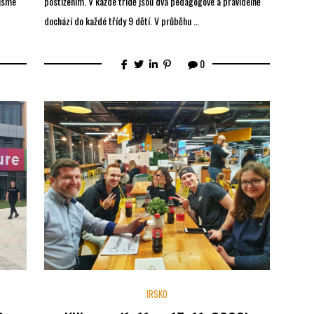
 jsme
postižením. V každé třídě jsou dva pedagogové a pravidelně
dochází do každé třídy 9 dětí. V průběhu …
0
IRSKO