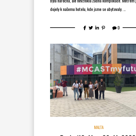
byla náročná, ale nevznikla žádná komplikace. Metrem
dojely k našemu hotelu, kde jsme se ubytovaly. …
0
MALTA