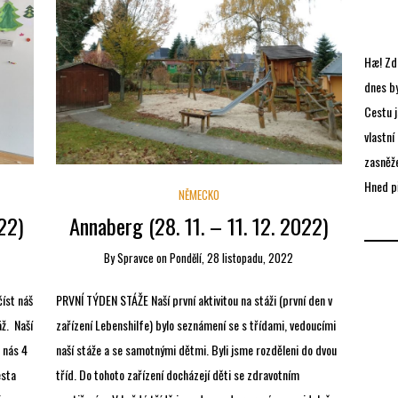
Hæ! Zd
dnes by
Cestu j
vlastní
zasněže
Hned př
NĚMECKO
022)
Annaberg (28. 11. – 11. 12. 2022)
By
Spravce
on
Pondělí, 28 listopadu, 2022
číst náš
PRVNÍ TÝDEN STÁŽE Naší první aktivitou na stáži (první den v
áž. Naší
zařízení Lebenshilfe) bylo seznámení se s třídami, vedoucími
 nás 4
naší stáže a se samotnými dětmi. Byli jsme rozděleni do dvou
esta
tříd. Do tohoto zařízení docházejí děti se zdravotním