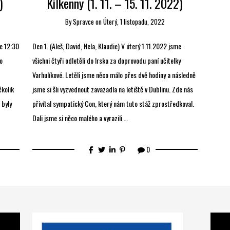
)
Kilkenny (1. 11. – 15. 11. 2022)
By
Spravce
on
Úterý, 1 listopadu, 2022
ve 12:30
Den 1. (Aleš, David, Nela, Klaudie) V úterý 1.11.2022 jsme
o
všichni čtyři odletěli do Irska za doprovodu paní učitelky
Varhulíkové. Letěli jsme něco málo přes dvě hodiny a následně
ěkolik
jsme si šli vyzvednout zavazadla na letiště v Dublinu. Zde nás
 byly
přivítal sympatický Con, který nám tuto stáž zprostředkoval.
Dali jsme si něco malého a vyrazili …
0