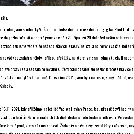
náře,
a a Julie, jsme studentky VOŠ oboru předškolní a mimoškolní pedagogika. Před touto st
 do jiného ročníků a poprvé jsme se viděly 27. října asi 20 dní před naším odletem na 
oznat, tak jsme věděly, že náš společný cíl je jasný, nelézt si na nervy a stáž si pořádně
á ne vždy se zadaří a někdy i přijdou překážky, na které jsme ani jedna v tu chvíli nepom
pod své prsty Lea a sepsala to myslím si, že trochu obsáhle ale hezky, protože má více z
korát zůstala na bytě v karanténě. Dnes ráno 23.11. jsem byla na testu, který určí můj osu
výsledky.
 15.11. 2021, kdy přijíždíme na letiště Václava Havla v Praze. Jsou přesně čtyři hodiny 
vestibulu letiště. Na informačních tabulích hledáme, kde budeme odbaveni. Po uvedení 
me k milé paní, která nás má odbavit. Žádá nás o naše pasy, certifikáty o očkování, ne
ormuláře do Spojeného království. Je nutno podotknout, že naše cesta vedla přes Anglii