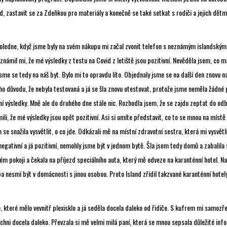
ěd, zastavit se za Zdeňkou pro materiály a konečně se také setkat s rodiči a jejich dětm
oledne, když jsme byly na svém nákupu mi začal zvonit telefon s neznámým islandským 
oznámil mi, že mé výsledky z testu na Covid z letiště jsou pozitivní. Nevěděla jsem, co m
sme se tedy na náš byt. Bylo mi to opravdu líto. Objednaly jsme se na další den znovu na 
ho důvodu, že nebyla testovaná a já se šla znovu otestovat, protože jsme neměla žádné př
ní výsledky. Mně ale do druhého dne stále nic. Rozhodla jsem, že se zajdu zeptat do od
li, že mé výsledky jsou opět pozitivní. Asi si umíte představit, co to se mnou na místě
 se snažila vysvětlit, o co jde. Odkázali mě na místní zdravotní sestru, která mi vysvětl
a negativní a já pozitivní, nemohly jsme být v jednom bytě. Šla jsem tedy domů a zabalila 
ém pokoji a čekala na příjezd speciálního auta, který mě odveze na karanténní hotel. Na
a nesmí být v domácnosti s jinou osobou. Proto Island zřídil takzvané karanténní hotel
o, které mělo vevnitř plexisklo a já seděla docela daleko od řidiče. S kufrem mi samoz
ichni docela daleko. Převzala si mě velmi milá paní, která se mnou sepsala důležité in