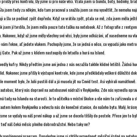
prošly přes kontrolu, šly jsme si pro naše věci. Vzala jsem si bundu, boty, hodinky, bra
Šla jsem tedy za někým, kdo tam pracoval a snažila jsem se mu vysvětlit, že nemohu nají
uji a šla se podívat zpět dopředu. Když se vrátila zpět, ptala se mě, zda jsem měla ješt
k jsem jí tvrdila, že jsem měla pouze tuto tašku na notebook. Až z fotografie z rentgenu
 Nakonec, když už jsme měly všechny své věci, byly jsme odkázáni, ať nasedneme na vlak
do vám řekne, ať jedete vlakem. Pochopily jsme, že se jedná o něco, co vypadá jako metro
 Gate. Pak už jsme s klidem nastoupily do letadla a hurá na Island.
zvedly kufry. Nikdy předtím jsme ani jedna z nás nezažila takhle klidné letiště. Žádná hu
lid. Nakonec jsme přišly k výstupní kontrole, kde jsme předkládaly veškeré důležité do
hle moment bylo, že Julii pustili dál a já musela jít na Covid test. Asi vybírali namátkově
 autobus, který nás dopravil na autobusové nádraží v Reykjavíku. Zde nás vyzvedla opr
 tady na Islandu na starosti. Je to učitelka v místní školce a vše nám tu zařizovala a st
autem kolem Reykjavíku a odvezla nás do konečné stanice, do našeho bytu. Malý, krásný 
sme se vydaly na náš první nákup a už jsme se docela těšily do postele. Přece jen to by
a teď náš čeká měsíc plného dobrodružství. Nebo taky ne?
ly naplánovaný program. Dopoledne jsme si chtěly vyzvednout měsíční jízdné na autobus,