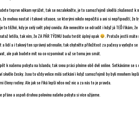
udete teprve někam vyrážet, tak se nezalekněte, je to samozřejmě skvělá zkušenost k n
m, že mohou nastat i takové situace, se kterými nikdo nepočítá a ani si nepřipouští, že b
je to těžké, kdy je celý svět plný covidu. Ale nenechte se odradit i když já TEĎ říkám, že
 natož letěla, tak vím, že ZA PÁR TÝDNU budu tvrdit úplný opak
. Protože jestli máte
 a lidí a i takový ten správný adrenalin, tak chytněte příležitost za pačesy a vydejte se
vat, ale pak budete mít na co vzpomínat a už se tomu jen smát.
 zpět k našemu pobytu na Islandu, tak svou práci plníme obě dvě online. Setkáváme se s
ví skvěle česky. Jsou to vždy velice milá setkání i když samozřejmě by byli mnohem lep
mi členy rodiny. Ale jak se říká lepší něco než nic a za nás to je pravda.
e přáno a aspoň druhou polovinu našeho pobytu si více užijeme.