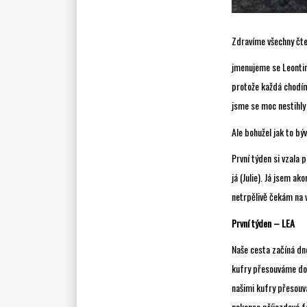
Zdravíme všechny čte
jmenujeme se Leontin
protože každá chodíme
jsme se moc nestihly p
Ale bohužel jak to býv
První týden si vzala 
já (Julie). Já jsem a
netrpělivě čekám na 
První týden – LEA
Naše cesta začíná dne
kufry přesouváme do 
našimi kufry přesouvá
nakonec příjezdové f