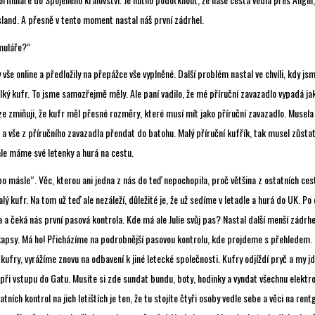
Island. A přesně v tento moment nastal náš první zádrhel.
muláře?“
 vše online a předložily na přepážce vše vyplněné. Další problém nastal ve chvíli, kdy js
ký kufr. To jsme samozřejmě měly. Ale paní vadilo, že mé příruční zavazadlo vypadá ja
ze zmiňuji, že kufr měl přesné rozměry, které musí mít jako příruční zavazadlo. Musela
a vše z příručního zavazadla přendat do batohu. Malý příruční kufřík, tak musel zůstat 
le máme své letenky a hurá na cestu.
 „po másle“. Věc, kterou ani jedna z nás do teď nepochopila, proč většina z ostatních ces
lý kufr. Na tom už teď ale nezáleží, důležité je, že už sedíme v letadle a hurá do UK. P
 a čeká nás první pasová kontrola. Kde má ale Julie svůj pas? Nastal další menší zádrhe
é kapsy. Má ho! Přicházíme na podrobnější pasovou kontrolu, kde projdeme s přehledem.
ufry, vyrážíme znovu na odbavení k jiné letecké společnosti. Kufry odjíždí pryč a my j
při vstupu do Gatu. Musíte si zde sundat bundu, boty, hodinky a vyndat všechnu elektron
tních kontrol na jich letištích je ten, že tu stojíte čtyři osoby vedle sebe a věci na rent