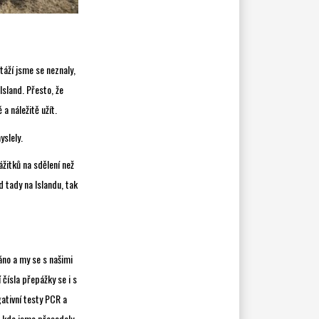
áží jsme se neznaly,
Island. Přesto, že
 a náležitě užít.
yslely.
ážitků na sdělení než
d tady na Islandu, tak
ráno a my se s našimi
čísla přepážky se i s
gativní testy PCR a
, kde jsme přesedaly