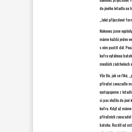
do jiného letadla na 
„Jaké příjezdové for
Nakonec jsme vyplnily
máme každá jeden vel
s ním pustit dál. Pou
kufru vytáhnou batoh 
menších zádrhelech a
Vše šlo, jak se říká,
příruční zavazadlo ma
vystupujeme z letadla
si pas vložila do jin
kufru. Když už máme k
příručních zavazadel 
batohu. Rozdíl od osta