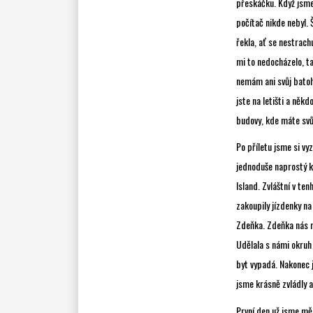
přeskáčku. Když jsme 
počítač nikde nebyl. 
řekla, ať se nestrach
mi to nedocházelo, ta
nemám ani svůj batoh.
jste na letišti a něk
budovy, kde máte svůj
Po příletu jsme si vy
jednoduše naprostý k
Island. Zvláštní v ten
zakoupily jízdenky na
Zdeňka. Zdeňka nás má
Udělala s námi okruh 
byt vypadá. Nakonec j
jsme krásně zvládly 
První den už jsme mě