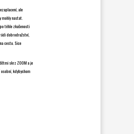
ezaplacení, ale
y mohly nastat.
 po téhle zkušenosti
 rádi dobrodružství,
 na cestu. Sice
 dětmi skrz ZOOM a je
ší osobní, kdybychom