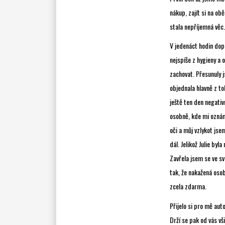
nákup, zajít si na ob
stala nepříjemná věc.
V jedenáct hodin dop
nejspíše z hygieny a 
zachovat. Přesunuly j
objednala hlavně z to
ještě ten den negativ
osobně, kde mi oznámi
oči a můj vzlykot jsem
dál. Jelikož Julie byl
Zavřela jsem se ve sv
tak, že nakažená osob
zcela zdarma.
Přijelo si pro mě aut
Drží se pak od vás vš