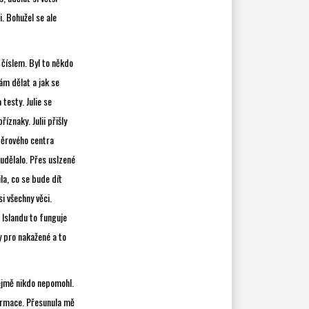
i. Bohužel se ale
číslem. Byl to někdo
ám dělat a jak se
testy. Julie se
íznaky. Julii přišly
běrového centra
 udělalo. Přes uslzené
ila, co se bude dít
si všechny věci.
 Islandu to funguje
y pro nakažené a to
řejmě nikdo nepomohl.
formace. Přesunula mě