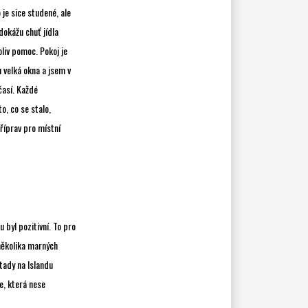
 je sice studené, ale
dokážu chuť jídla
oliv pomoc. Pokoj je
 velká okna a jsem v
časí. Každé
o, co se stalo,
říprav pro místní
 byl pozitivní. To pro
několika marných
 tady na Islandu
e, která nese