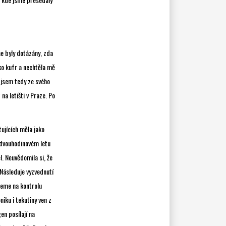
me byly dotázány, zda
ko kufr a nechtěla mě
 jsem tedy ze svého
na letišti v Praze. Po
tujících měla jako
o dvouhodinovém letu
l. Neuvědomila si, že
 Následuje vyzvednutí
deme na kontrolu
iku i tekutiny ven z
gen posílají na