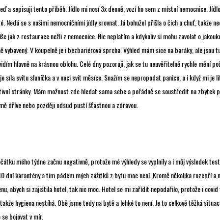
eď a sepisuji tento příběh. Jídlo mi nosí 3x denně, vozí ho sem z místní nemocnice. Jídlo
é. Nedá se s našimi nemocničními jídly srovnat. Já bohužel přišla o čich a chuť, takže ne
íše jak z restaurace nežli z nemocnice. Nic neplatím a kdykoliv si mohu zavolat o jakouk
ě vybavený. V koupelně je i bezbariérová sprcha. Výhled mám sice na baráky, ale jsou tu
idím hlavně na krásnou oblohu. Celé dny pozoruji, jak se tu neuvěřitelně rychle mění po
 síla svitu sluníčka a v noci svit měsíce. Snažím se nepropadat panice, a i když mi je lít
zitivní stránky. Mám možnost zde hledat sama sebe a pořádně se soustředit na zbytek p
 mě dříve nebo později odsud pustí šťastnou a zdravou.
čátku mého týdne začnu negativně, protože mé výhledy se vyplnily a i můj výsledek testu
0 dní karantény a tím pádem mých zážitků z bytu moc není. Kromě několika rozepří a 
u, abych si zajistila hotel, tak nic moc. Hotel se mi zařídit nepodařilo, protože i covid
takže hygiena nestíhá. Obě jsme tedy na bytě a lehké to není. Je to celkově těžká situac
 se bojovat v mír.