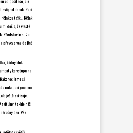
šnu od počítače, ale
t svůj notebook. Paní
ě nějakou tašku. Nějak
 mi došlo, že vlastě
. Představte si, že
 a převeze vás do jiné
dba, žádný hluk
kumenty ke vstupu na
. Nakonec jsme si
avdu milá paní jménem
ále ještě zařizuje.
a útulný, takhle náš
l náročný den. Vše
 udělat si větší