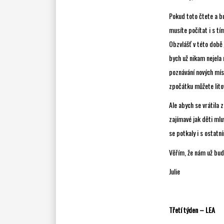
Pokud toto čtete a b
musíte počítat i s tí
Obzvlášť v této době 
bych už nikam nejela
poznávání nových míst
zpočátku můžete lito
Ale abych se vrátila
zajímavé jak děti mlu
se potkaly i s ostatní
Věřím, že nám už bud
Julie
Třetí týden – LEA