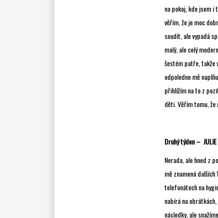
na pokoj, kde jsem i t
věřím, že je moc dobr
soudit, ale vypadá sp
malý, ale celý modern
šestém patře, takže v
odpoledne mě naplňuje
přihlížím na to z po
děti. Věřím tomu, že
Druhý týden – JULIE
Nerada, ale hned z po
mě znamená dalších 1
telefonátech na hygien
nabírá na obrátkách, 
následky, ale snažíme